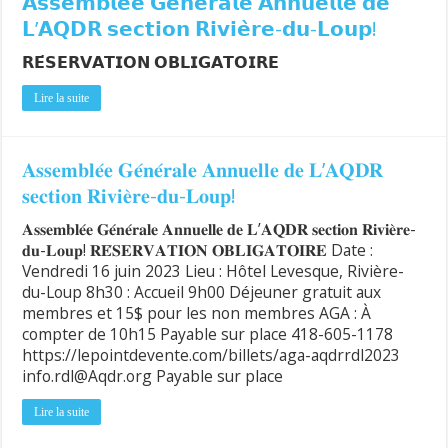
𝗔𝘀𝘀𝗲𝗺𝗯𝗹𝗲́𝗲 𝗚𝗲́𝗻𝗲́𝗿𝗮𝗹𝗲 𝗔𝗻𝗻𝘂𝗲𝗹𝗹𝗲 𝗱𝗲
𝗟’𝗔𝗤𝗗𝗥 𝘀𝗲𝗰𝘁𝗶𝗼𝗻 𝗥𝗶𝘃𝗶𝗲̀𝗿𝗲-𝗱𝘂-𝗟𝗼𝘂𝗽!
𝗥𝗘́𝗦𝗘𝗥𝗩𝗔𝗧𝗜𝗢𝗡 𝗢𝗕𝗟𝗜𝗚𝗔𝗧𝗢𝗜𝗥𝗘
Lire la suite
𝐀𝐬𝐬𝐞𝐦𝐛𝐥𝐞́𝐞 𝐆𝐞́𝐧𝐞́𝐫𝐚𝐥𝐞 𝐀𝐧𝐧𝐮𝐞𝐥𝐥𝐞 𝐝𝐞 𝐋’𝐀𝐐𝐃𝐑
𝐬𝐞𝐜𝐭𝐢𝐨𝐧 𝐑𝐢𝐯𝐢𝐞̀𝐫𝐞-𝐝𝐮-𝐋𝐨𝐮𝐩!
𝐀𝐬𝐬𝐞𝐦𝐛𝐥𝐞́𝐞 𝐆𝐞́𝐧𝐞́𝐫𝐚𝐥𝐞 𝐀𝐧𝐧𝐮𝐞𝐥𝐥𝐞 𝐝𝐞 𝐋’𝐀𝐐𝐃𝐑 𝐬𝐞𝐜𝐭𝐢𝐨𝐧 𝐑𝐢𝐯𝐢𝐞̀𝐫𝐞-
𝐝𝐮-𝐋𝐨𝐮𝐩! 𝐑𝐄́𝐒𝐄𝐑𝐕𝐀𝐓𝐈𝐎𝐍 𝐎𝐁𝐋𝐈𝐆𝐀𝐓𝐎𝐈𝐑𝐄 Date :
Vendredi 16 juin 2023 Lieu : Hôtel Levesque, Rivière-
du-Loup 8h30 : Accueil 9h00 Déjeuner gratuit aux
membres et 15$ pour les non membres AGA : À
compter de 10h15 Payable sur place 418-605-1178
https://lepointdevente.com/billets/aga-aqdrrdl2023
info.rdl@Aqdr.org Payable sur place
Lire la suite