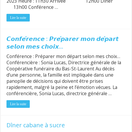
2023 Heure : 11h30 Arrivée 12h00 Dîner
13h00 Conférence …
Lire la suite
𝘾𝙤𝙣𝙛𝙚́𝙧𝙚𝙣𝙘𝙚 : 𝙋𝙧𝙚́𝙥𝙖𝙧𝙚𝙧 𝙢𝙤𝙣 𝙙𝙚́𝙥𝙖𝙧𝙩
𝙨𝙚𝙡𝙤𝙣 𝙢𝙚𝙨 𝙘𝙝𝙤𝙞𝙭…
Conférence : Préparer mon départ selon mes choix…
Conférencière : Sonia Lucas, Directrice générale de la
Coopérative funéraire du Bas-St-Laurent Au décès
d’une personne, la famille est impliquée dans une
panoplie de décisions qui doivent être prises
rapidement, malgré la peine et l’émotion vécues. La
conférencière, Sonia Lucas, directrice générale …
Lire la suite
Dîner cabane à sucre