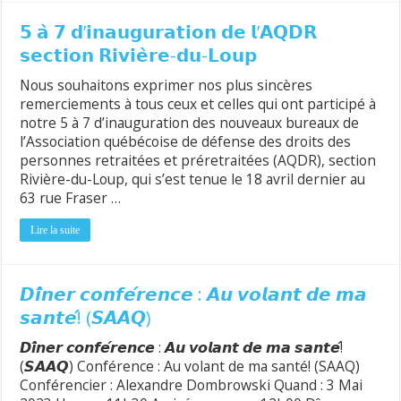
𝟱 𝗮̀ 𝟳 𝗱’𝗶𝗻𝗮𝘂𝗴𝘂𝗿𝗮𝘁𝗶𝗼𝗻 𝗱𝗲 𝗹’𝗔𝗤𝗗𝗥
𝘀𝗲𝗰𝘁𝗶𝗼𝗻 𝗥𝗶𝘃𝗶𝗲̀𝗿𝗲-𝗱𝘂-𝗟𝗼𝘂𝗽
Nous souhaitons exprimer nos plus sincères
remerciements à tous ceux et celles qui ont participé à
notre 5 à 7 d’inauguration des nouveaux bureaux de
l’Association québécoise de défense des droits des
personnes retraitées et préretraitées (AQDR), section
Rivière-du-Loup, qui s’est tenue le 18 avril dernier au
63 rue Fraser …
Lire la suite
𝘿𝙞̂𝙣𝙚𝙧 𝙘𝙤𝙣𝙛𝙚́𝙧𝙚𝙣𝙘𝙚 : 𝘼𝙪 𝙫𝙤𝙡𝙖𝙣𝙩 𝙙𝙚 𝙢𝙖
𝙨𝙖𝙣𝙩𝙚́! (𝙎𝘼𝘼𝙌)
𝘿𝙞̂𝙣𝙚𝙧 𝙘𝙤𝙣𝙛𝙚́𝙧𝙚𝙣𝙘𝙚 : 𝘼𝙪 𝙫𝙤𝙡𝙖𝙣𝙩 𝙙𝙚 𝙢𝙖 𝙨𝙖𝙣𝙩𝙚́!
(𝙎𝘼𝘼𝙌) Conférence : Au volant de ma santé! (SAAQ)
Conférencier : Alexandre Dombrowski Quand : 3 Mai