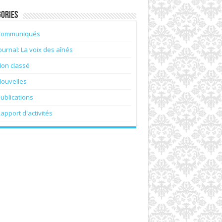
ories
Communiqués
ournal: La voix des aînés
Non classé
Nouvelles
ublications
apport d'activités