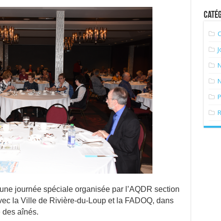
Catég
J
P
R
eu une journée spéciale organisée par l’AQDR section
vec la Ville de Rivière-du-Loup et la FADOQ, dans
e des aînés.