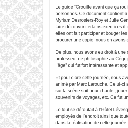
Le guide “Grouille avant que ça rouil
personnes. Ce document contient 67 e
Myriam Desrosiers-Roy et Julie Gen
faire découvrir certains exercices il
elles ont fait participer et bouger l
procurer une copie, nous en avons 
De plus, nous avons eu droit à une
professeur de philosophie au Cégep 
l’âge” qui fut fort intéressante et ap
Et pour clore cette journée, nous av
animé par Marc Larouche. Celui-ci a
sur la scène soit pour chanter, joue
souvenirs de voyages, etc. Ce fut un
Le tout se déroulait à l’Hôtel Léve
employés de l’endroit ainsi que tou
dans la réalisation de cette journée.