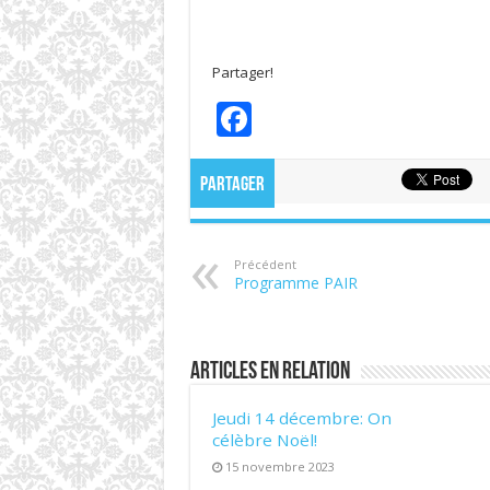
Partager!
F
ac
e
Partager
b
o
Précédent
o
Programme PAIR
k
Articles en relation
Jeudi 14 décembre: On
célèbre Noël!
15 novembre 2023