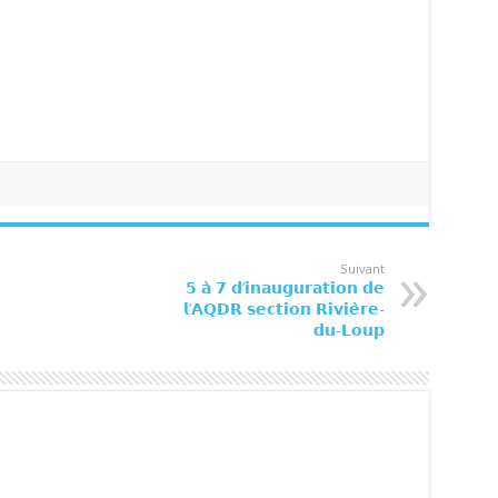
Suivant
𝟱 𝗮̀ 𝟳 𝗱’𝗶𝗻𝗮𝘂𝗴𝘂𝗿𝗮𝘁𝗶𝗼𝗻 𝗱𝗲
𝗹’𝗔𝗤𝗗𝗥 𝘀𝗲𝗰𝘁𝗶𝗼𝗻 𝗥𝗶𝘃𝗶𝗲̀𝗿𝗲-
𝗱𝘂-𝗟𝗼𝘂𝗽