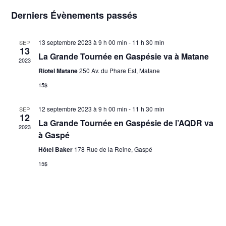
par
Sélectionnez
vues
Derniers Évènements passés
une
consu
Évèn
date.
13 septembre 2023 à 9 h 00 min
-
11 h 30 min
SEP
13
La Grande Tournée en Gaspésie va à Matane
2023
Riotel Matane
250 Av. du Phare Est, Matane
15$
12 septembre 2023 à 9 h 00 min
-
11 h 30 min
SEP
12
La Grande Tournée en Gaspésie de l’AQDR va
2023
à Gaspé
Hôtel Baker
178 Rue de la Reine, Gaspé
15$