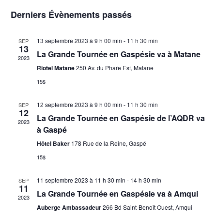
par
Sélectionnez
vues
Derniers Évènements passés
une
consu
Évèn
date.
13 septembre 2023 à 9 h 00 min
-
11 h 30 min
SEP
13
La Grande Tournée en Gaspésie va à Matane
2023
Riotel Matane
250 Av. du Phare Est, Matane
15$
12 septembre 2023 à 9 h 00 min
-
11 h 30 min
SEP
12
La Grande Tournée en Gaspésie de l’AQDR va
2023
à Gaspé
Hôtel Baker
178 Rue de la Reine, Gaspé
15$
11 septembre 2023 à 11 h 30 min
-
14 h 30 min
SEP
11
La Grande Tournée en Gaspésie va à Amqui
2023
Auberge Ambassadeur
266 Bd Saint-Benoît Ouest, Amqui